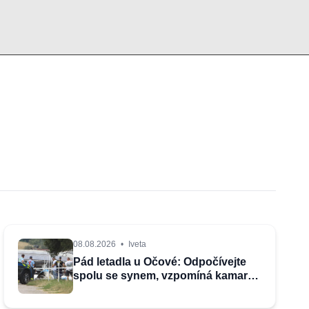
08.08.2026
•
Iveta
Pád letadla u Očové: Odpočívejte
spolu se synem, vzpomíná kamarád
na tragicky zemřelého Filipa