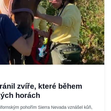
hránil zvíře, které během
ských horách
lifornským pohořím Sierra Nevada vznášel kůň,