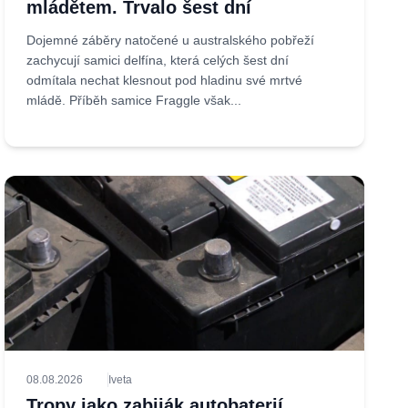
mládětem. Trvalo šest dní
Dojemné záběry natočené u australského pobřeží
zachycují samici delfína, která celých šest dní
odmítala nechat klesnout pod hladinu své mrtvé
mládě. Příběh samice Fraggle však...
08.08.2026
Iveta
Tropy jako zabiják autobaterií.