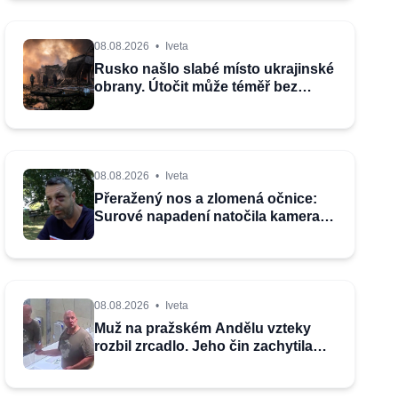
08.08.2026
•
Iveta
Rusko našlo slabé místo ukrajinské
obrany. Útočit může téměř bez
varování
08.08.2026
•
Iveta
Přeražený nos a zlomená očnice:
Surové napadení natočila kamera,
už ho šetří slovenská policie
08.08.2026
•
Iveta
Muž na pražském Andělu vzteky
rozbil zrcadlo. Jeho čin zachytila
kamera, pátrá po něm policie