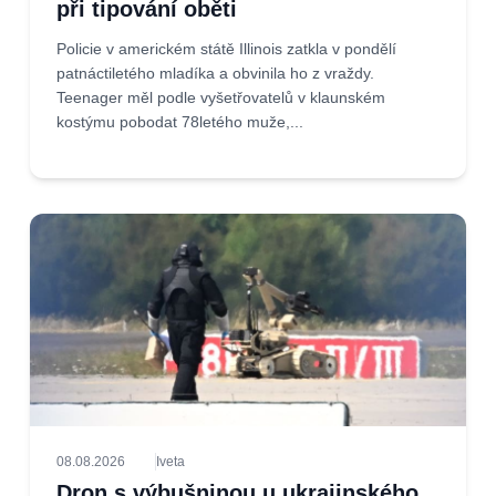
při tipování oběti
Policie v americkém státě Illinois zatkla v pondělí
patnáctiletého mladíka a obvinila ho z vraždy.
Teenager měl podle vyšetřovatelů v klaunském
kostýmu pobodat 78letého muže,...
08.08.2026
Iveta
Dron s výbušninou u ukrajinského