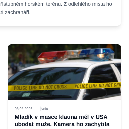
přístupném horském terénu. Z odlehlého místa ho
í záchranáři.
08.08.2026
Iveta
Mladík v masce klauna měl v USA
ubodat muže. Kamera ho zachytila