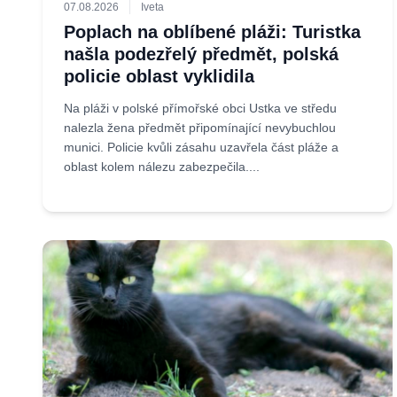
07.08.2026
Iveta
Poplach na oblíbené pláži: Turistka
našla podezřelý předmět, polská
policie oblast vyklidila
Na pláži v polské přímořské obci Ustka ve středu
nalezla žena předmět připomínající nevybuchlou
munici. Policie kvůli zásahu uzavřela část pláže a
oblast kolem nálezu zabezpečila....