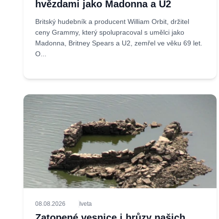
hvězdami jako Madonna a U2
Britský hudebník a producent William Orbit, držitel
ceny Grammy, který spolupracoval s umělci jako
Madonna, Britney Spears a U2, zemřel ve věku 69 let.
O...
08.08.2026
Iveta
Zatopené vesnice i hrůzy našich