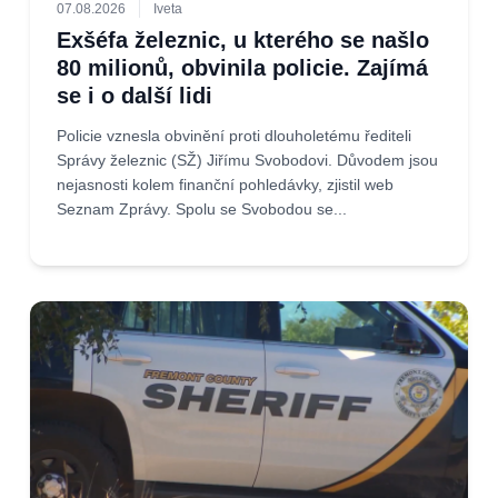
07.08.2026
Iveta
Exšéfa železnic, u kterého se našlo
80 milionů, obvinila policie. Zajímá
se i o další lidi
Policie vznesla obvinění proti dlouholetému řediteli
Správy železnic (SŽ) Jiřímu Svobodovi. Důvodem jsou
nejasnosti kolem finanční pohledávky, zjistil web
Seznam Zprávy. Spolu se Svobodou se...