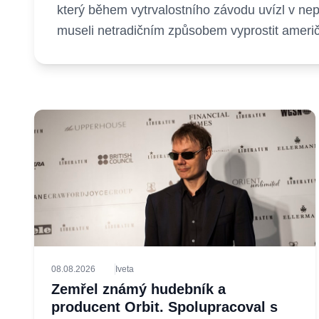
který během vytrvalostního závodu uvízl v ne
museli netradičním způsobem vyprostit američt
08.08.2026
Iveta
Zemřel známý hudebník a
producent Orbit. Spolupracoval s